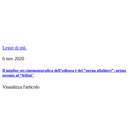
Leggi di più
6 nov 2020
Il miglior set cinematografico dell’odissea è del “perna alighieri”: primo
premio al “fellini"
Visualizza l'articolo