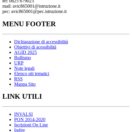
tel: 0825 679023
mail: avic865001@istruzione.it
pec: avic865001@pec.istruzione.it
MENU FOOTER
Dichiarazione di accessibilità
Obiettivi di acessibilità
AGID 2025
Bullismo
URP
Note legali
Elenco siti tematici
RSS
Mappa Sito
LINK UTILI
INVALSI
PON 2014-2020
Iscrizioni On Line
Indire